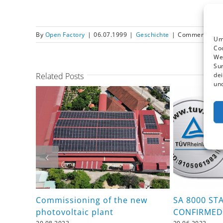
By
Open Factory
|
06.07.1999
|
Geschichte
|
Comments Off
Um 
Co
We
Sur
dei
Related Posts
und
Commissioning of the new
SA 8000 S
photovoltaic plant
CONFIRMED