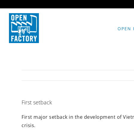
Skip
to
content
OPEN 
First setback
First major setback in the development of Viet
crisis.