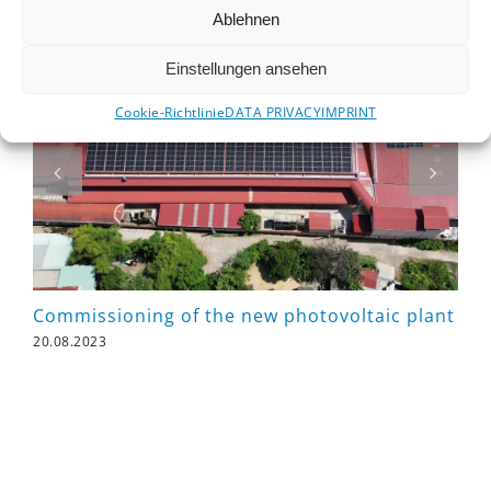
years
Ablehnen
Einstellungen ansehen
Cookie-Richtlinie
DATA PRIVACY
IMPRINT
Commissioning of the new photovoltaic plant
SA
FO
20.08.2023
20.