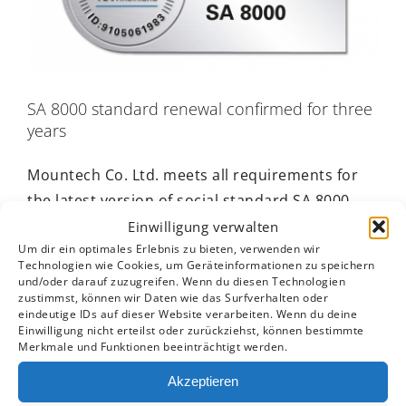
SA 8000 standard renewal confirmed for three
years
Mountech Co. Ltd. meets all requirements for
the latest version of social standard SA 8000.
Einwilligung verwalten
By
Open Factory
|
21.07.2017
|
Uncategorized
|
Comments
Um dir ein optimales Erlebnis zu bieten, verwenden wir
on
Technologien wie Cookies, um Geräteinformationen zu speichern
Off
und/oder darauf zuzugreifen. Wenn du diesen Technologien
SA
zustimmst, können wir Daten wie das Surfverhalten oder
8000
eindeutige IDs auf dieser Website verarbeiten. Wenn du deine
standard
Einwilligung nicht erteilst oder zurückziehst, können bestimmte
Related Posts
renewal
Merkmale und Funktionen beeinträchtigt werden.
confirmed
for
Akzeptieren
three